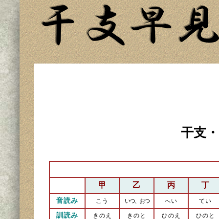
干支・
甲
乙
丙
丁
音読み
こう
いつ、おつ
へい
てい
訓読み
きのえ
きのと
ひのえ
ひのと