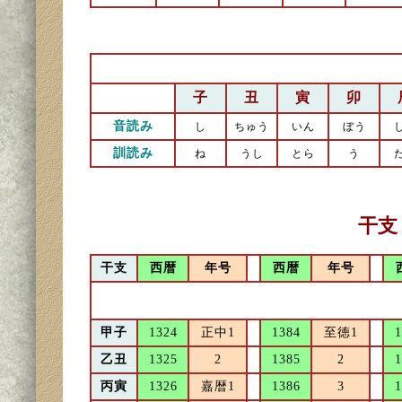
子
丑
寅
卯
音読み
し
ちゅう
いん
ぼう
訓読み
ね
うし
とら
う
干支
干支
西暦
年号
西暦
年号
甲子
1324
正中1
1384
至徳1
1
乙丑
1325
2
1385
2
1
丙寅
1326
嘉暦1
1386
3
1